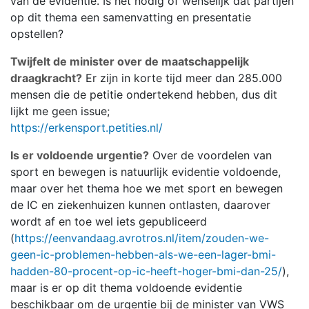
van de evidentie. Is het nodig of wenselijk dat partijen
op dit thema een samenvatting en presentatie
opstellen?
Twijfelt de minister over de maatschappelijk
draagkracht?
Er zijn in korte tijd meer dan 285.000
mensen die de petitie ondertekend hebben, dus dit
lijkt me geen issue;
https://erkensport.petities.nl/
Is er voldoende urgentie?
Over de voordelen van
sport en bewegen is natuurlijk evidentie voldoende,
maar over het thema hoe we met sport en bewegen
de IC en ziekenhuizen kunnen ontlasten, daarover
wordt af en toe wel iets gepubliceerd
(
https://eenvandaag.avrotros.nl/item/zouden-we-
geen-ic-problemen-hebben-als-we-een-lager-bmi-
hadden-80-procent-op-ic-heeft-hoger-bmi-dan-25/
),
maar is er op dit thema voldoende evidentie
beschikbaar om de urgentie bij de minister van VWS