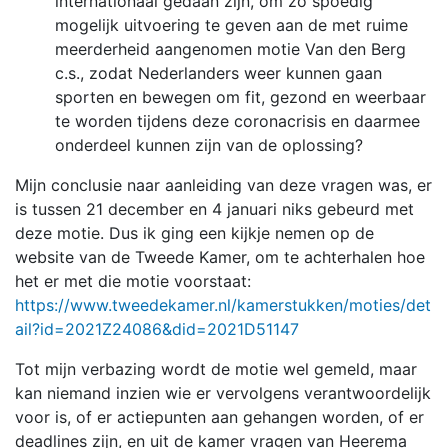
internationaal gedaan zijn, om zo spoedig
mogelijk uitvoering te geven aan de met ruime
meerderheid aangenomen motie Van den Berg
c.s., zodat Nederlanders weer kunnen gaan
sporten en bewegen om fit, gezond en weerbaar
te worden tijdens deze coronacrisis en daarmee
onderdeel kunnen zijn van de oplossing?
Mijn conclusie naar aanleiding van deze vragen was, er
is tussen 21 december en 4 januari niks gebeurd met
deze motie. Dus ik ging een kijkje nemen op de
website van de Tweede Kamer, om te achterhalen hoe
het er met die motie voorstaat:
https://www.tweedekamer.nl/kamerstukken/moties/det
ail?id=2021Z24086&did=2021D51147
Tot mijn verbazing wordt de motie wel gemeld, maar
kan niemand inzien wie er vervolgens verantwoordelijk
voor is, of er actiepunten aan gehangen worden, of er
deadlines zijn, en uit de kamer vragen van Heerema